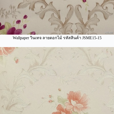
Wallpaper วินเทจ ลายดอกไม้ รหัสสินค้า JSME15-15