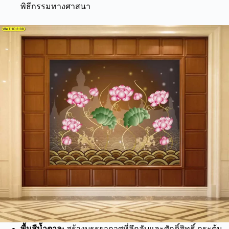
พิธีกรรมทางศาสนา
พื้นสีน้ำตาล:
สร้างบรรยากาศที่ลึกลับและศักดิ์สิทธิ์ กระตุ้น