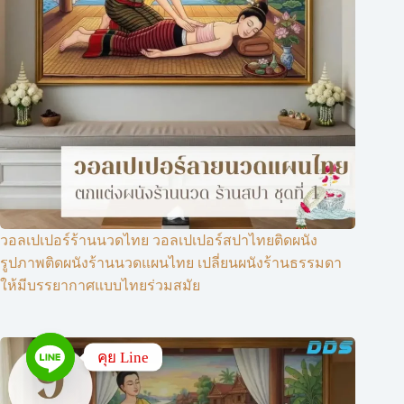
วอลเปเปอร์ร้านนวดไทย วอลเปเปอร์สปาไทยติดผนัง
รูปภาพติดผนังร้านนวดแผนไทย เปลี่ยนผนังร้านธรรมดา
ให้มีบรรยากาศแบบไทยร่วมสมัย
คุย Line