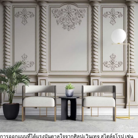
การออกแบบที่ได้แรงบันดาลใจจากศิลปะวินเทจ สไตล์ยุโรป เช่น