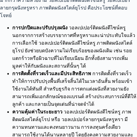
มากกว่าความสวยงาม วอลเปเปอร์ติดผนังดีไซน์หรู วอลเปเปอร์
ลายกรุผนังหรูหรา ภาพติดผนังสไตล์ยุโรป คือประโยชน์ที่ตอบ
โจทย์
การปกปิดและปรับปรุงผนัง
วอลเปเปอร์ติดผนังดีไซน์หรู
นอกจากการสร้างบรรยากาศที่หรูหราและน่าประทับใจแล้ว
การเลือกใช้ วอลเปเปอร์ติดผนังดีไซน์หรู ภาพติดผนังสไตล์
ยุโรป ยังช่วยบดบังความไม่เรียบร้อยของผนังเดิม เช่น รอย
แตกร้าวหรือผิวฉาบที่ไม่เรียบเนียน อีกทั้งยังสามารถเพิ่ม
มูลค่าให้กับผนังและสถานที่นั้นๆ ได้
การติดตั้งที่รวดเร็วและมีประสิทธิภาพ
การติดตั้งที่รวดเร็ว
ทำให้การปรับปรุงพื้นที่เสร็จสิ้นได้ในเวลาอันสั้น พร้อมเข้า
ใช้งานได้ทันที สำหรับธุรกิจ การตกแต่งผนังที่สวยงามยัง
สามารถเพิ่มเอกลักษณ์ของแบรนด์ สร้างประสบการณ์ที่ดีให้
ลูกค้า และกลายเป็นจุดเด่นที่น่าจดจำได้
ความคุ้มค่าในระยะยาว
วอลเปเปอร์ติดผนังดีไซน์หรู ภาพ
ติดผนังสไตล์ยุโรป หรือ วอลเปเปอร์ลายกรุผนังหรูหรา มี
ความทนทานและคงทนยาวนาน การลงทุนครั้งเดียว
สามารถใช้งานได้นานหลายปี โดยยังคงความสวยงามและ