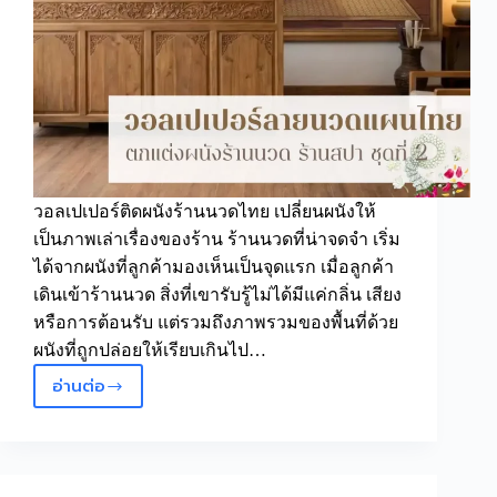
ให้
มี
บรรยากาศ
แบบ
ไทย
ร่วม
สมัย
วอลเปเปอร์ติดผนังร้านนวดไทย เปลี่ยนผนังให้
เป็นภาพเล่าเรื่องของร้าน ร้านนวดที่น่าจดจำ เริ่ม
ได้จากผนังที่ลูกค้ามองเห็นเป็นจุดแรก เมื่อลูกค้า
เดินเข้าร้านนวด สิ่งที่เขารับรู้ไม่ได้มีแค่กลิ่น เสียง
หรือการต้อนรับ แต่รวมถึงภาพรวมของพื้นที่ด้วย
ผนังที่ถูกปล่อยให้เรียบเกินไป…
อ่านต่อ
วอลเปเปอร์
ติด
ผนัง
ร้าน
นวด