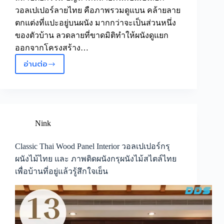
วอลเปเปอร์ลายไทย คือภาพรวมดูแบน คล้ายลาย
ตกแต่งที่แปะอยู่บนผนัง มากกว่าจะเป็นส่วนหนึ่ง
ของตัวบ้าน ลวดลายที่ขาดมิติทำให้ผนังดูแยก
ออกจากโครงสร้าง…
อ่านต่อ
วอลเปเปอร์
ผนัง
ไม้
สไตล์
ไทย
วอลเปเปอร์
Nink
กรุ
ผนัง
Classic Thai Wood Panel Interior วอลเปเปอร์กรุ
ไม้
ผนังไม้ไทย และ ภาพติดผนังกรุผนังไม้สไตล์ไทย
แกะ
เพื่อบ้านที่อยู่แล้วรู้สึกใจเย็น
ลาย
ไทย
และ
Traditional
wood