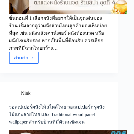
ไทย
และ
น่า
ขั้นตอนที่ 1 เลือกผนังที่อยากให้เป็นจุดเด่นของ
จดจำ
ร้าน เริ่มจากดูว่าผนังส่วนไหนลูกค้ามองเห็นบ่อย
ที่สุด เช่น ผนังหลังเคาน์เตอร์ ผนังห้องนวด หรือ
ผนังโซนรับรอง หากเป็นพื้นที่ต้อนรับ ควรเลือก
ภาพที่มีฉากไทยกว้าง…
อ่านต่อ
วอลเปเปอร์
ติด
ผนัง
ลาย
นวด
ไทย
Nink
วอลเปเปอร์
ติด
วอลเปเปอร์ผนังไม้สไตล์ไทย วอลเปเปอร์กรุผนัง
ผนัง
ไม้แกะลายไทย และ Traditional wood panel
ร้าน
wallpaper สำหรับบ้านที่มีตัวตนชัดเจน
สปา
ภาพ