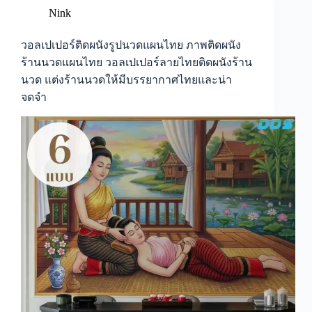
รูปภาพ
Nink
ติด
ผนัง
วอลเปเปอร์ติดผนังรูปนวดแผนไทย ภาพติดผนัง
ร้าน
ร้านนวดแผนไทย วอลเปเปอร์ลายไทยติดผนังร้าน
นวด
นวด แต่งร้านนวดให้มีบรรยากาศไทยและน่า
ไทย
จดจำ
โบราณ
ภาพ
แต่ง
ร้าน
นวด
ไทย
สไตล์
ไทย
เปลี่ยน
ผนัง
ให้
เป็น
ภาพ
เล่า