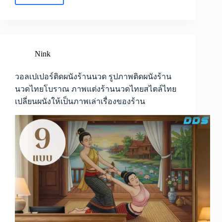
ร้าน
นวด
ไทย
วอลเปเปอร์
ส
Nink
ปา
ไทย
วอลเปเปอร์ติดผนังร้านนวด รูปภาพติดผนังร้าน
ติด
นวดไทยโบราณ ภาพแต่งร้านนวดไทยสไตล์ไทย
ผนัง
เปลี่ยนผนังให้เป็นภาพเล่าเรื่องของร้าน
รูปภาพ
ติด
ผนัง
ร้าน
นวด
แผน
ไทย
เปลี่ยน
ผนัง
ร้าน
ธรรมดา