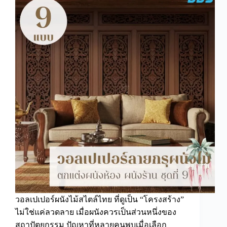
ติด
ผนัง
ร้าน
นวด
ไทย
เลือก
อย่างไร
ให้
ร้าน
นวด
และ
ร้าน
ส
ปา
ดู
มี
เอกลักษณ์
วอลเปเปอร์ผนังไม้สไตล์ไทย ที่ดูเป็น “โครงสร้าง”
ไม่ใช่แค่ลวดลาย เมื่อผนังควรเป็นส่วนหนึ่งของ
สถาปัตยกรรม ปัญหาที่หลายคนพบเมื่อเลือก