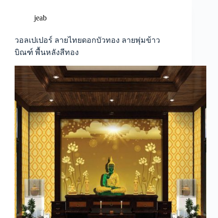
ทอง
ลาย
jeab
ใบ
โพธิ์ทอง
วอลเปเปอร์ ลายไทยดอกบัวทอง ลายพุ่มข้าว
พื้น
บิณฑ์ พื้นหลังสีทอง
หลัง
สี
แดง