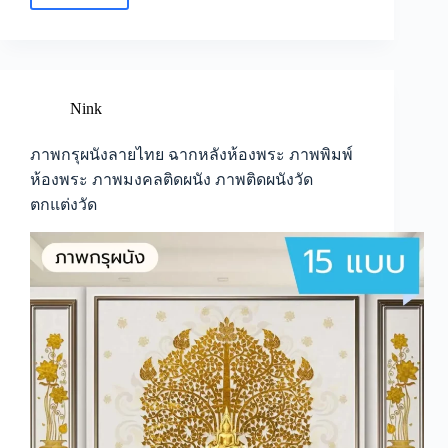
ติด
ผนัง
ลาย
ดอกบัว
ภาพ
Nink
วาด
ดอกบัว
ภาพกรุผนังลายไทย ฉากหลังห้องพระ ภาพพิมพ์
ลาย
ห้องพระ ภาพมงคลติดผนัง ภาพติดผนังวัด
ไทย
ตกแต่งวัด
วอลเปเปอร์
ติด
ผนัง
ห้อง
พระ
ภาพ
ติด
ผนัง
ลาย
ไทย