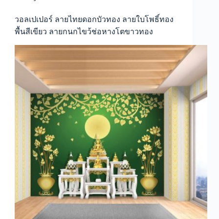
หลัง
ห้อง
วอลเปเปอร์ ลายไทยดอกบัวทอง ลายใบโพธิ์ทอง
พระ
พื้นสีเขียว ลายกนกไขว้ช่อหางโตขาวทอง
ภาพ
พิมพ์
ห้อง
พระ
ภาพ
มงคล
ติด
ผนัง
ภาพ
ติด
ผนัง
วัด
ตกแต่ง
วัด