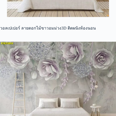
วอลเปเปอร์ ลายดอกไม้ขาวอมม่วง3D ติดผนังห้องนอน