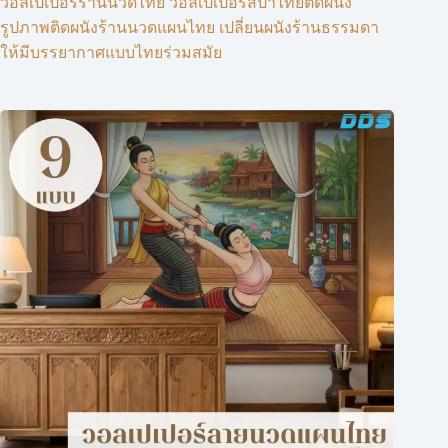
วอลเปเปอร์ร้านนวดไทย วอลเปเปอร์สปาไทยติดผนัง
รูปภาพติดผนังร้านนวดแผนไทย เปลี่ยนผนังร้านธรรมดา
ให้มีบรรยากาศแบบไทยร่วมสมัย