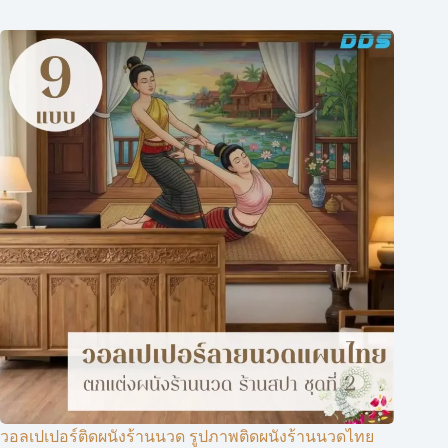
วอลเปเปอร์ติดผนังร้านนวด รูปภาพติดผนังร้านนวดไทย