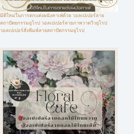
มิติใหม่ในการตกแต่งผนังคาเฟ่ด้วย วอลเปเปอร์ลาย
สถาปัตยกรรมยุโรป วอลเปเปอร์ลายภาพวาดวิวยุโรป
วอลเปเปอร์สั่งพิมพ์ลายสถาปัตกรรมยุโรป