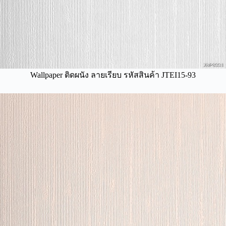
Wallpaper ติดผนัง ลายเรียบ รหัสสินค้า JTEI15-93