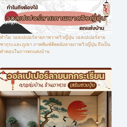
ทำไม วอลเปเปอร์ลายภาพวาดวิวญี่ปุ่น วอลเปเปอร์ลาย
ซากุระและภูเขา ภาพพิมพ์ติดผนังลายภาพวิวญี่ปุ่น ถึงเป็น
คำตอบในการตกแต่งบ้าน