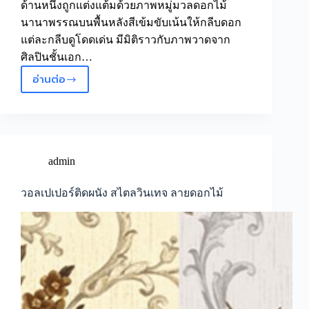
ด้านหนึ่งถูกแต่งแต้มด้วยภาพหมู่มวลดอกไม้
นานาพรรณบนพื้นหลังสีเข้มขับเน้นให้กลีบดอก
แต่ละกลีบดูโดดเด่น มีมิติราวกับภาพวาดจาก
ศิลปินชั้นเอก…
อ่านต่อ
สัมผัส
ความ
งาม
เหนือ
กาล
เวลา
admin
ด้วย
วอลเปเปอร์
วอลเปเปอร์ติดผนัง สไตลวินเทจ ลายดอกไม้
ลาย
ดอกไม้
สไตล์
วิน
เทจ
วอลเปเปอร์
ดอกไม้