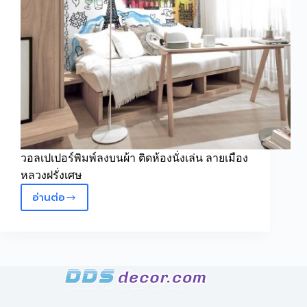
วอลเปเปอร์พิมพ์ลงบนผ้า ติดห้องนั่งเล่น ลายเมือง
หลวงฝรั่งเศษ
อ่านต่อ
ปริ้
นว
อล
เปเปอร์
ราคา
ถูก
ติด