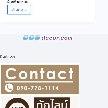
ด้วยหินกรวด…
อ่านต่อ
เปลี่ยน
ห้อง
ธรรมดา
ให้
มี
เสน่ห์
ด้วย
วอลเปเปอร์
ลาย
ติดต่อเรา
เมือง
ยุโรป
ภาพ
ติด
ผนัง
สไตล์
ยุโรป
ภาพ
วาด
เมือง