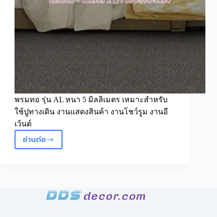
พรมทอ รุ่น AL หนา 5 มิลลิเมตร เหมาะสำหรับ
ใช้ปูทางเดิน งานแสดงสินค้า งานโชว์รูม งานอี
เว้นต์
อ่านต่อ
พรม
ทอ
รุ่น
AL
หนา
5
มิลลิเมตร