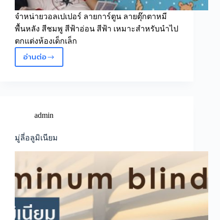
จำหน่ายวอลเปเปอร์ ลายการ์ตูน ลายตุ๊กตาหมี
พื้นหลัง สีชมพู สีฟ้าอ่อน สีฟ้า เหมาะสำหรับนำไป
ตกแต่งห้องเด็กเล็ก
อ่านต่อ
Wallpaper
ลาย
การ์ตูน
ลาย
หมี
น่า
admin
รักๆ
มู่ลี่อลูมิเนียม