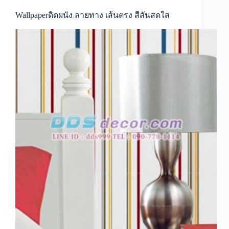
ด้วย
วอลเปเปอร์
Wallpaperติดผนัง ลายทาง เส้นตรง สีสันสดใส
ลาย
เรียบ
สี
พื้น
หรูหรา