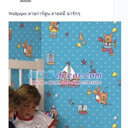
เทจ
admin
ดอก
กุหลาบ
Wallpaper ลายการ์ตูน ลายหมี น่ารักๆ