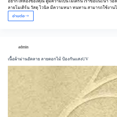
อยากให้ห้องของคุณ ดูมีความเป็นโมเดิร์น เราขอแนะนำ วอลเ
ลายโมเดิร์น วัสดุ ไวนิล มีความหนา ทนทาน สามารถใช้งาน
อ่านต่อ
ตกแต่ง
ให้
ดู
โม
เดิร์น
ด้วย
admin
วอลเปเปอร์
ติด
เนื้อผ้าม่านอัดลาย ลายดอกไม้ ป้องกันแสงUV
ผนัง
สไตล์
โม
เดิร์น