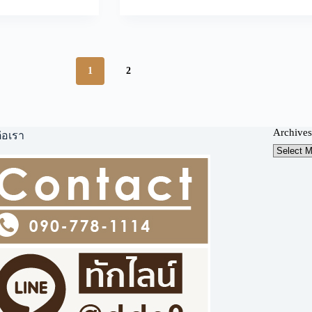
ลาย
การ์ตูน
ลาย
ตุ๊กตา
กระต่าย
1
2
สีชมพู
Archives
่อเรา