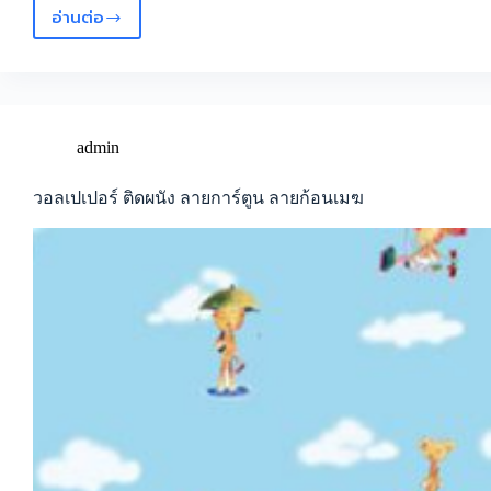
อ่านต่อ
เนื้อ
ผ้า
ม่าน
อัด
ลาย
ลาย
admin
ดอกไม้
ป้องกัน
วอลเปเปอร์ ติดผนัง ลายการ์ตูน ลายก้อนเมฆ
แสงUV