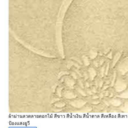
ผ้าม่านลวดลายดอกไม้ สีขาว สีน้ำเงิน สีน้ำตาล สีเหลือง สีเท
ป้องแสงยูวี