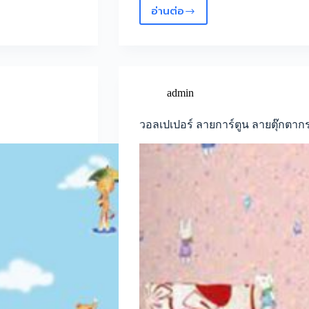
อ่านต่อ
วอลเปเปอร์
ติด
ผนัง
ลวด
ลาย
หลุยส์
admin
หรูหรา
วอลเปเปอร์ ลายการ์ตูน ลายตุ๊กตากร