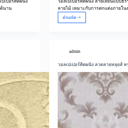
ปเปอร์ติดผนัง
วอลเปเปอร์ติดผนัง ลายเลียนแบบธรร
ได้นาน
ลายไม้ เหมาะกับการตกแต่งภายใน
อ่านต่อ
Wallpaper
ลายไม้
ลาย
ธรรมชาติ
ตกแต่ง
ห้อง
admin
สวยๆ
วอลเปเปอร์ติดผนัง ลวดลายหลุยส์ ห