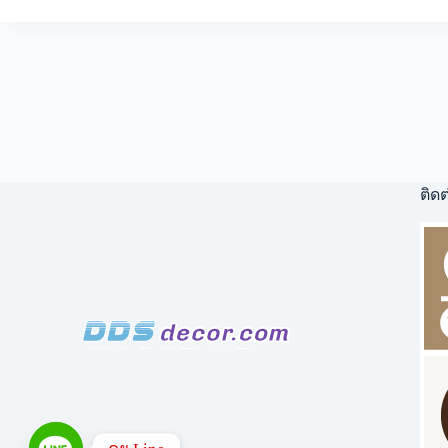
ติด
ผนัง
ลาย
การ์ตูน
ลาย
ก้อน
เมฆ
ติดต