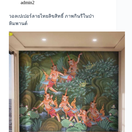
รจนา
admin2
ชม
สวน
วอลเปเปอร์ลายไทยลิขสิทธิ์ ภาพกินรีในป่า
หิมพานต์