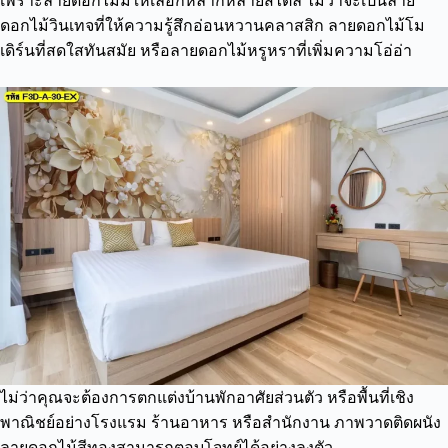
เพราะลายดอกไม้มีให้เลือกหลากหลายสไตล์ ไม่ว่าจะเป็นลาย
ดอกไม้วินเทจที่ให้ความรู้สึกอ่อนหวานคลาสสิก ลายดอกไม้โม
เดิร์นที่สดใสทันสมัย หรือลายดอกไม้หรูหราที่เพิ่มความโอ่อ่า
ไม่ว่าคุณจะต้องการตกแต่งบ้านพักอาศัยส่วนตัว หรือพื้นที่เชิง
พาณิชย์อย่างโรงแรม ร้านอาหาร หรือสำนักงาน ภาพวาดติดผนัง
ลายดอกไม้สีทองสามารถตอบโจทย์ได้อย่างลงตัว