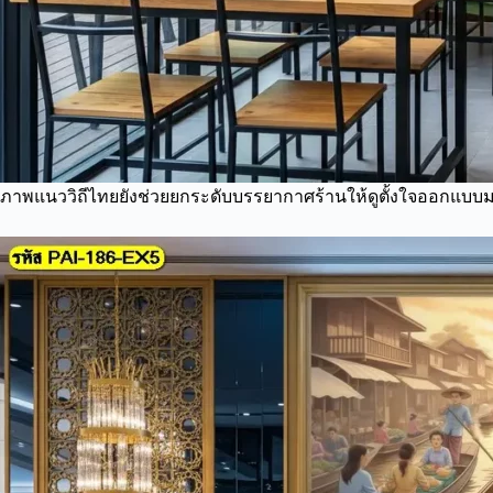
ภาพแนววิถีไทยยังช่วยยกระดับบรรยากาศร้านให้ดูตั้งใจออกแบบมาก