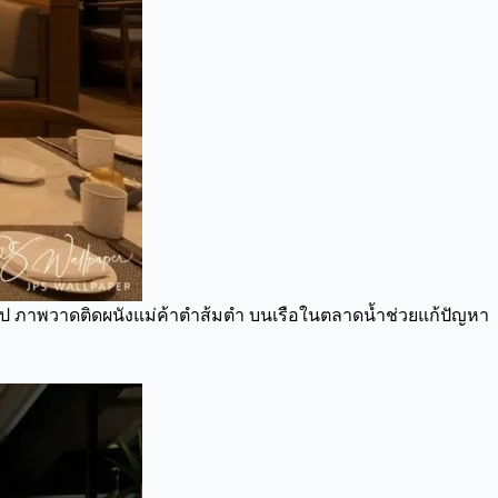
่วไป ภาพวาดติดผนังแม่ค้าตำส้มตำ บนเรือในตลาดน้ำช่วยแก้ปัญหา