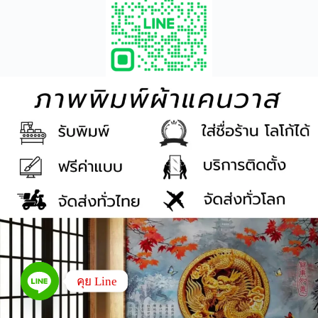
คุย Line