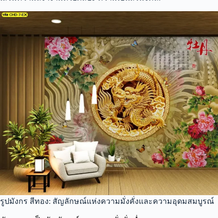
รูปมังกร สีทอง: สัญลักษณ์แห่งความมั่งคั่งและความอุดมสมบูรณ์