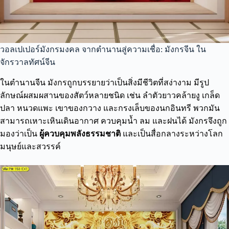
วอลเปเปอร์มังกรมงคล จากตำนานสู่ความเชื่อ: มังกรจีน ใน
จักรวาลทัศน์จีน
ในตำนานจีน มังกรถูกบรรยายว่าเป็นสิ่งมีชีวิตที่สง่างาม มีรูป
ลักษณ์ผสมผสานของสัตว์หลายชนิด เช่น ลำตัวยาวคล้ายงู เกล็ด
ปลา หนวดแพะ เขาของกวาง และกรงเล็บของนกอินทรี พวกมัน
สามารถเหาะเหินเดินอากาศ ควบคุมน้ำ ลม และฝนได้ มังกรจึงถูก
มองว่าเป็น
ผู้ควบคุมพลังธรรมชาติ
และเป็นสื่อกลางระหว่างโลก
มนุษย์และสวรรค์