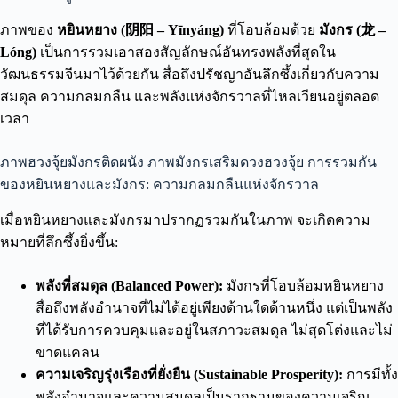
ภาพของ
หยินหยาง (阴阳 – Yīnyáng)
ที่โอบล้อมด้วย
มังกร (龙 –
Lóng)
เป็นการรวมเอาสองสัญลักษณ์อันทรงพลังที่สุดใน
วัฒนธรรมจีนมาไว้ด้วยกัน สื่อถึงปรัชญาอันลึกซึ้งเกี่ยวกับความ
สมดุล ความกลมกลืน และพลังแห่งจักรวาลที่ไหลเวียนอยู่ตลอด
เวลา
ภาพฮวงจุ้ยมังกรติดผนัง ภาพมังกรเสริมดวงฮวงจุ้ย การรวมกัน
ของหยินหยางและมังกร: ความกลมกลืนแห่งจักรวาล
เมื่อหยินหยางและมังกรมาปรากฏรวมกันในภาพ จะเกิดความ
หมายที่ลึกซึ้งยิ่งขึ้น:
พลังที่สมดุล (Balanced Power):
มังกรที่โอบล้อมหยินหยาง
สื่อถึงพลังอำนาจที่ไม่ได้อยู่เพียงด้านใดด้านหนึ่ง แต่เป็นพลัง
ที่ได้รับการควบคุมและอยู่ในสภาวะสมดุล ไม่สุดโต่งและไม่
ขาดแคลน
ความเจริญรุ่งเรืองที่ยั่งยืน (Sustainable Prosperity):
การมีทั้ง
พลังอำนาจและความสมดุลเป็นรากฐานของความเจริญ