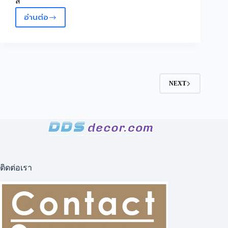
สี
อ่านต่อ
ผ้า
ม่าน
กันแสง
ลาย
ดอกไม้
เนื้อ
NEXT
ผ้า
เงา
ผ้า
ม่าน
อัด
ลาย
ติดต่อเรา