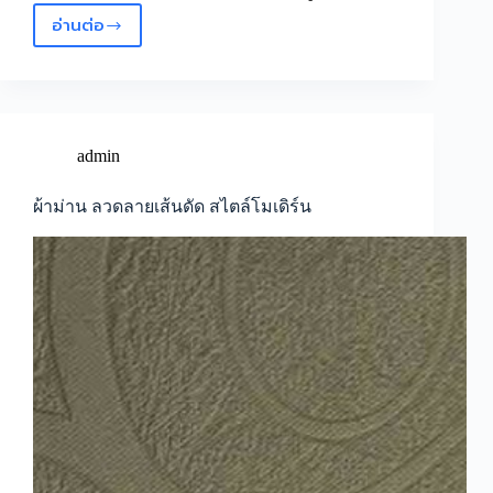
อ่านต่อ
เนื้อ
ผ้า
ม่าน
อัด
ลาย
ลาย
admin
ดอกไม้
ป้องกัน
ผ้าม่าน ลวดลายเส้นดัด สไตล์โมเดิร์น
แสงUV