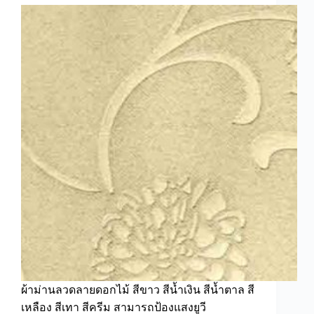
พื้น
ตกแต่ง
ห้อง
ผ้าม่านลวดลายดอกไม้ สีขาว สีน้ำเงิน สีน้ำตาล สี
เหลือง สีเทา สีครีม สามารถป้องแสงยูวี