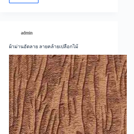
ผ้า
ม่าน
อัด
ลาย
ลวดลาย
ทาง
admin
ป้องกัน
แสงแดด
ผ้าม่านอัดลาย ลายคล้ายเปลือกไม้