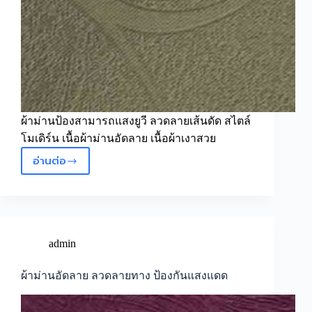
ผ้าม่านป้องสามารถแสงยูวี ลวดลายเส้นดัด สไตล์
โมเดิร์น เนื้อผ้าม่านอัดลาย เนื้อผ้าเงาสวย
อ่านต่อ
ผ้า
ม่าน
ลวดลาย
เส้น
ดัด
สไตล์
admin
โม
เดิร์น
ผ้าม่านอัดลาย ลวดลายทาง ป้องกันแสงแดด