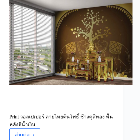
ขาว
ทอง
Print วอลเปเปอร์ ลายไทยต้นโพธิ์ ช้างคู่สีทอง พื้น
หลังสีน้ำเงิน
อ่านต่อ
วอลเปเปอร์