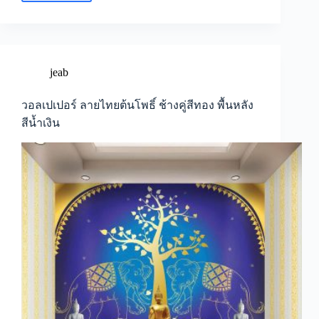
ลาย
ไทย
ต้น
โพธิ์
ช้าง
jeab
คู่
สี
วอลเปเปอร์ ลายไทยต้นโพธิ์ ช้างคู่สีทอง พื้นหลัง
ทอง
สีน้ำเงิน
พื้น
หลัง
สี
น้ำตาล