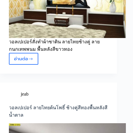
ไทย
วอลเปเปอร์สั่งทำผ้าซาติน ลายไทยช้างคู่ ลาย
กนกเทพพนม พื้นหลังสีขาวทอง
อ่านต่อ
วอลเปเปอร์
ลาย
ไทย
ช้าง
คู่
ลาย
jeab
กนก
เทพพนม
วอลเปเปอร์ ลายไทยต้นโพธิ์ ช้างคู่สีทองพื้นหลังสี
พื้น
น้ำตาล
หลัง
สี