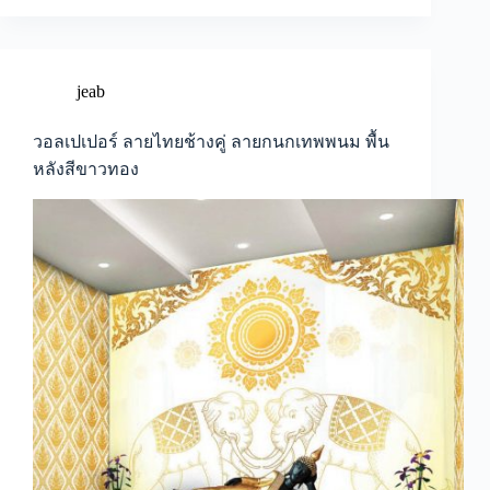
งาม:
วอลเปเปอร์
ลาย
ช้าง
jeab
มงคล
ภาพ
วอลเปเปอร์ ลายไทยช้างคู่ ลายกนกเทพพนม พื้น
ติด
หลังสีขาวทอง
ผนัง
ลาย
ช้าง
ไทย
รูป
ช้าง
มงคล
มิติ
ทาง
วัฒนธรรม
ผ่าน
ภาพ
ช้าง