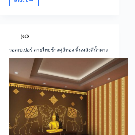
อ่านต่อ
วอลเปเปอร์
ลาย
ไทย
ต้น
โพธิ์
ช้าง
jeab
คู่
สี
วอลเปเปอร์ ลายไทยช้างคู่สีทอง พื้นหลังสีน้ำตาล
ทอง
พื้น
หลัง
สี
ขาว