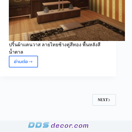
ปริ้นผ้าแคนวาส ลายไทยช้างคู่สีทอง พื้นหลังสี
น้ำตาล
อ่านต่อ
วอลเปเปอร์
ลาย
ไทย
ช้าง
คู่
สี
NEXT
ทอง
พื้น
หลัง
สี
น้ำตาล