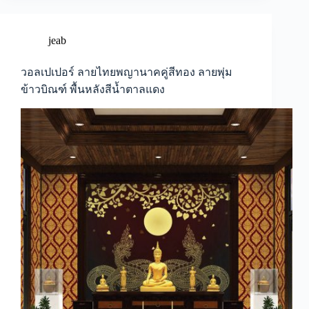
ลาย
ไทย
ฉาก
jeab
หลัง
ห้อง
วอลเปเปอร์ ลายไทยพญานาคคู่สีทอง ลายพุ่ม
พระ
ข้าวบิณฑ์ พื้นหลังสีน้ำตาลแดง
ภาพ
พิมพ์
ห้อง
พระ
ภาพ
มงคล
ติด
ผนัง
ภาพ
ติด
ผนัง
วัด
ตกแต่ง
วัด