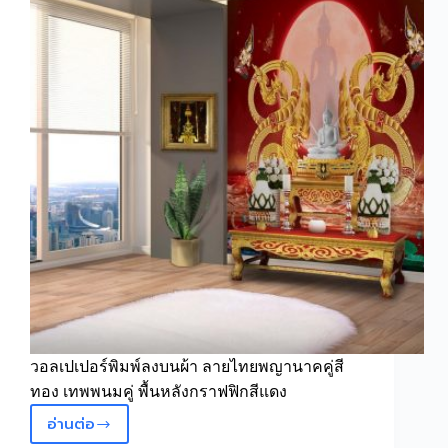
ขาว
ทอง
คลื่น
ทะเล
วอลเปเปอร์พิมพ์ลงบนผ้า ลายไทยพญานาคคู่สี
ทอง เทพพนมคู่ พื้นหลังกราฟฟิกสีแดง
อ่านต่อ
วอลเปเปอร์