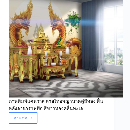
สี
น้ำตาล
แดง
ภาพพิมพ์แคนวาส ลายไทยพญานาคคู่สีทอง พื้น
หลังลายกราฟฟิก สีขาวทองคลื่นทะเล
อ่านต่อ
วอลเปเปอร์
ลาย