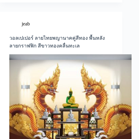
ไทย
พญานาค
คู่
สี
jeab
ทอง
พื้น
วอลเปเปอร์ ลายไทยพญานาคคู่สีทอง พื้นหลัง
หลัง
ลายกราฟฟิก สีขาวทองคลื่นทะเล
ลาย
กราฟฟิก
สี
ขาว
ทอง
คลื่น
ทะเล