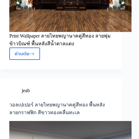
Print Wallpaper ลายไทยพญานาคคู่สีทอง ลายพุ่ม
ข้าวบิณฑ์ พื้นหลังสีน้ำตาลแดง
อ่านต่อ
วอลเปเปอร์
ลาย
ไทย
พญานาค
คู่
สี
jeab
ทอง
ลาย
วอลเปเปอร์ ลายไทยพญานาคคู่สีทอง พื้นหลัง
พุ่ม
ลายกราฟฟิก สีขาวทองคลื่นทะเล
ข้าว
บิณฑ์
พื้น
หลัง