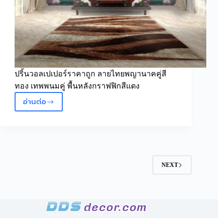
ปริ้นวอลเปเปอร์ราคาถูก ลายไทยพญานาคคู่สี
ทอง เทพพนมคู่ พื้นหลังกราฟฟิกสีแดง
อ่านต่อ
วอลเปเปอร์
ลาย
ไทย
พญานาค
คู่
สี
NEXT
ทอง
เทพพนม
คู่
พื้น
หลัง