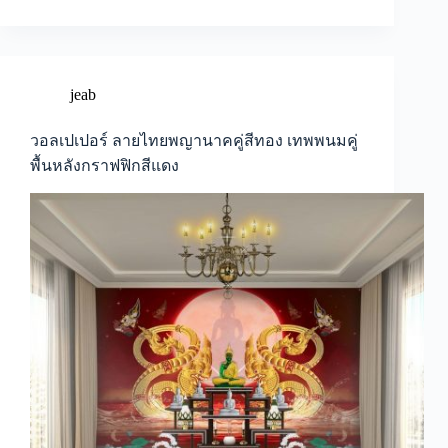
ลาย
ไทย
พญานาค
คู่
สี
jeab
ทอง
เทพพนม
วอลเปเปอร์ ลายไทยพญานาคคู่สีทอง เทพพนมคู่
คู่
พื้นหลังกราฟฟิกสีแดง
พื้น
หลัง
กราฟฟิก
สี
แดง