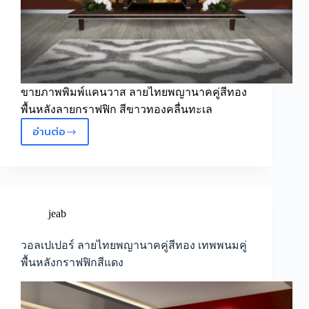
ขายภาพพิมพ์แคนวาส ลายไทยพญานาคคู่สีทอง
พื้นหลังลายกราฟฟิก สีขาวทองคลื่นทะเล
อ่านต่อ
วอลเปเปอร์
ลาย
ไทย
พญานาค
คู่
สี
jeab
ทอง
พื้น
วอลเปเปอร์ ลายไทยพญานาคคู่สีทอง เทพพนมคู่
หลัง
พื้นหลังกราฟฟิกสีแดง
ลาย
กราฟฟิก
สี