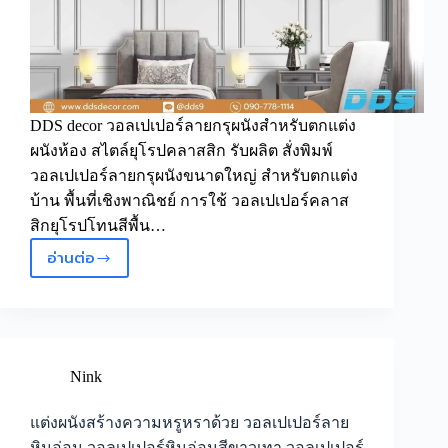
DDS decor วอลเปเปอร์ลายกรุผนังสำหรับตกแต่ง
ผนังห้อง สไตล์ยุโรปคลาสสิก รับผลิต สั่งพิมพ์
วอลเปเปอร์ลายกรุผนังขนาดใหญ่ สำหรับตกแต่ง
บ้าน พื้นที่เชิงพาณิชย์ การใช้ วอลเปเปอร์คลาส
สิกยุโรปโทนสีพื้น…
อ่านต่อ
ดีไซน์
เรียบ
ง่าย
แต่
ผนัง
ห้อง
Nink
ด้วย
วอลเปเปอร์
แต่งผนังสร้างความหรูหราด้วย วอลเปเปอร์ลาย
คลาส
หินอ่อน วอลเปเปอร์หินอ่อนสีขาวเทา วอลเปเปอร์