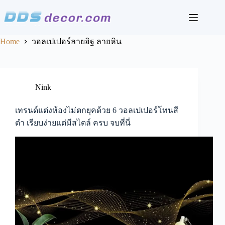
Skip
to
content
Home
วอลเปเปอร์ลายอิฐ ลายหิน
Nink
เทรนด์แต่งห้องไม่ตกยุคด้วย 6 วอลเปเปอร์โทนสี
ดำ เรียบง่ายแต่มีสไตล์ ครบ จบที่นี่