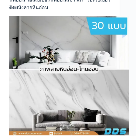
สิก
ติดผนังลายหินอ่อน
ยุโรป
โทน
สี
พื้น
วอลเปเปอร์
ลาย
กรุ
ผนัง
วอลเปเปอร์
สไตล์
ยุโรป
คลาส
สิก