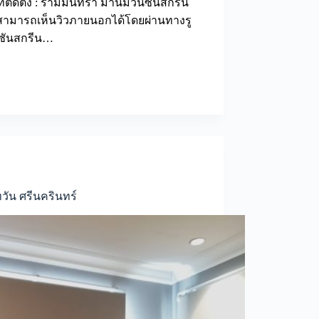
ี่ติดตั้ง : รามมินทรา ม่านม้วนซันสกรีน
ยังสามารถเห็นวิวภายนอกได้โดยผ่านทางรู
วนซันสกรีน…
วัน ศรีนครินทร์