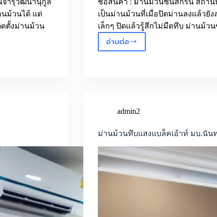
ยนจารุวัฒนานุกูล
ชื่อสินค้า : ม่านม้วนซันสกรีน สถานท
ม้วนได้ แต่
เป็นม่านม้วนที่เมื่อปิดม่านลงแล้ว
ดตั้งม่านม้วน
เล็กๆ ปิดแล้วรู้สึกไม่มืดทึบ ม่านม้
อ่านต่อ
ม่าน
ม้วน
ซัน
สกรีน
ราม
มิ
นทรา
admin2
ม่านม้วนทึบแสงแบล็คเอ้าท์ มบ.นันท