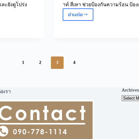
และยังดูโปร่ง
าท์ สีเทา ช่วยป้องกันความร้อน ป้อ
อ่านต่อ
ม่าน
ม้วน
แบ
ล็ค
เอ้
าท์
บริษัท
1
2
3
4
โซ
ลิด
Archives
่อเรา