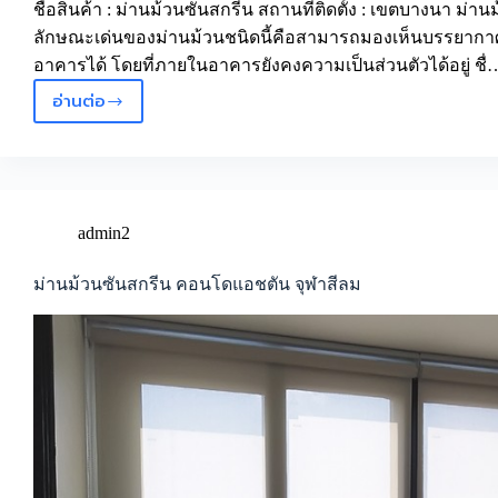
ชื่อสินค้า : ม่านม้วนซันสกรีน สถานที่ติดตั้ง : เขตบางนา ม่า
ลักษณะเด่นของม่านม้วนชนิดนี้คือสามารถมองเห็นบรรยาก
อาคารได้ โดยที่ภายในอาคารยังคงความเป็นส่วนตัวได้อยู่ ชื่
อ่านต่อ
ม่าน
ม้วน
ซัน
สกรีน
เขต
บางนา
admin2
ม่านม้วนซันสกรีน คอนโดแอชตัน จุฬาสีลม