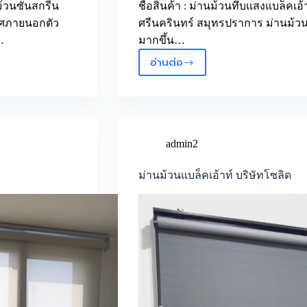
นม้วนซันสกรีน
ชื่อสินค้า : ม่านม้วนทึบแสงแบล็คเอ้าท
าศภายนอกตัว
ศรีนครินทร์ สมุทรปราการ ม่านม้วน
…
มากขึ้น…
อ่านต่อ
ม่าน
ม้วน
ทึบ
แสง
แบ
ล็ค
admin2
เอ้
าท์
ม่านม้วนแบล็คเอ้าท์ บริษัทโซลิด
มบ.นันท
วัน
ศรีนครินทร์