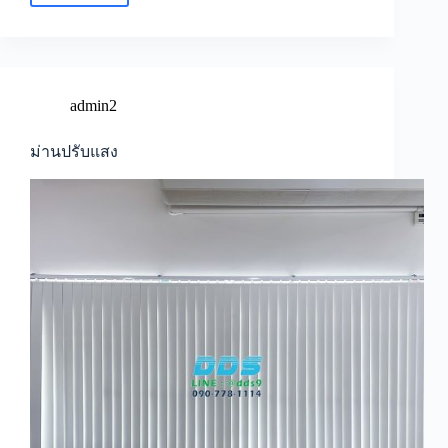
ปรับ
แสง-
ม่าน
ม้วน
แพ
admin2
รกษา
ม่านปรับแสง