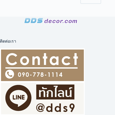
ดา
สปอร์ต
ไลท์
กิ่ง
แก้ว
19
ติดต่อเรา