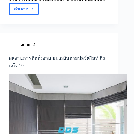
อ่านต่อ
ม่าน
ปรับ
แสง-
ฉาก
กั้น
ห้อง
admin2
แบบ
ทึบ
ผลงานการติดตั่งงาน มบ.อนันดาสปอร์ตไลท์ กิ่ง
ถ.เฉลิมพระเกียรติ
แก้ว 19
ร.9