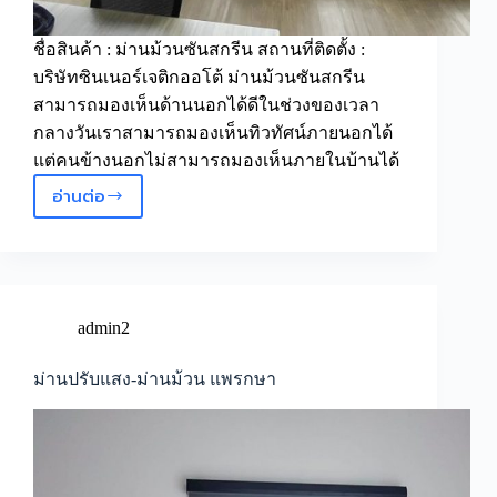
ชื่อสินค้า : ม่านม้วนซันสกรีน สถานที่ติดตั้ง :
บริษัทซินเนอร์เจติกออโต้ ม่านม้วนซันสกรีน
สามารถมองเห็นด้านนอกได้ดีในช่วงของเวลา
กลางวันเราสามารถมองเห็นทิวทัศน์ภายนอกได้
แต่คนข้างนอกไม่สามารถมองเห็นภายในบ้านได้
อ่านต่อ
ม่าน
ม้วน
ซัน
สกรีน
บริษัท
ซิ
admin2
น
เนอ
ม่านปรับแสง-ม่านม้วน แพรกษา
ร์
เจ
ติก
ออ