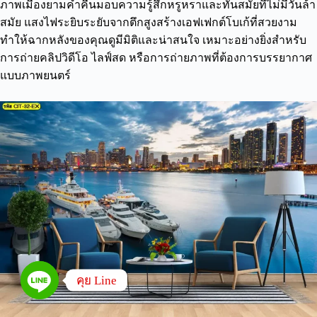
ภาพเมืองยามค่ำคืนมอบความรู้สึกหรูหราและทันสมัยที่ไม่มีวันล้า
สมัย แสงไฟระยิบระยับจากตึกสูงสร้างเอฟเฟกต์โบเก้ที่สวยงาม
ทำให้ฉากหลังของคุณดูมีมิติและน่าสนใจ เหมาะอย่างยิ่งสำหรับ
การถ่ายคลิปวิดีโอ ไลฟ์สด หรือการถ่ายภาพที่ต้องการบรรยากาศ
แบบภาพยนตร์
คุย Line