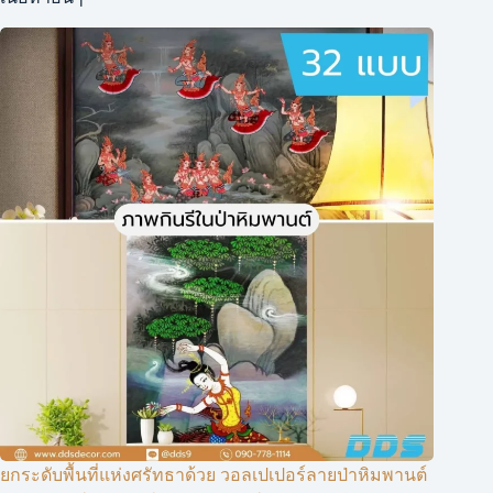
ยกระดับพื้นที่แห่งศรัทธาด้วย วอลเปเปอร์ลายป่าหิมพานต์