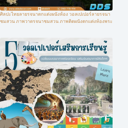
ศิลปะไทยลายรจนาตกแต่งผนังห้อง วอลเปเปอร์ลายรจนา
ชมสวน ภาพวาดรจนาชมสวน ภาพติดผนังตกแต่งห้องพระ