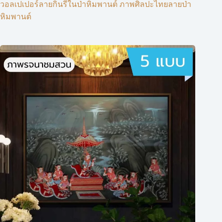
วอลเปเปอร์ลายกินรีในป่าหิมพานต์ ภาพศิลปะไทยลายป่า
หิมพานต์