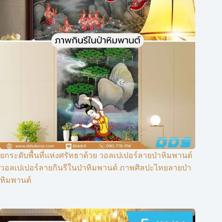
ยกระดับพื้นที่แห่งศรัทธาด้วย วอลเปเปอร์ลายป่าหิมพานต์
วอลเปเปอร์ลายกินรีในป่าหิมพานต์ ภาพศิลปะไทยลายป่า
หิมพานต์