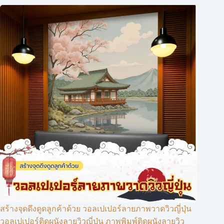
สร้างจุดดึงดูดลูกค้าด้วย วอลเปเปอร์ลายภาพวาดวิวญี่ปุ่น
วอลเปเปอร์ติดผนังลายวิวญี่ปุ่น ภาพพิมพ์ติดผนังลายวิว