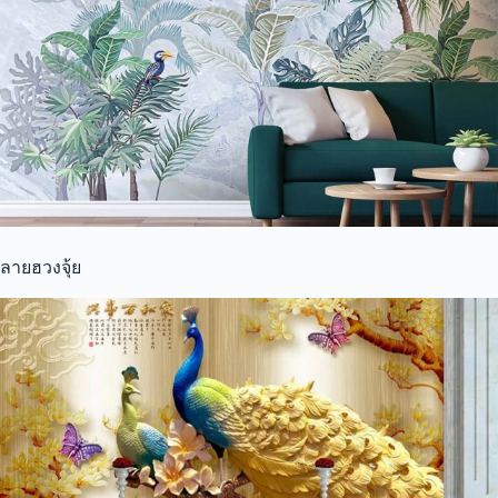
ลายฮวงจุ้ย