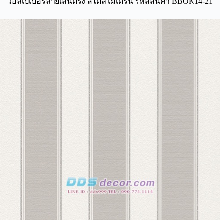
วอลเปเปอร์ลายเส้นตรง สไตล์โมเดิร์น รหัสสินค้า BBOK14-21