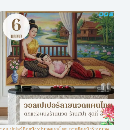
วอลเปเปอร์ติดผนังรูปนวดแผนไทย ภาพติดผนังร้านนวด