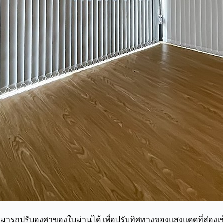
มารถปรับองศาของใบม่านได้ เพื่อปรับทิศทางของแสงแดดที่ส่องเ