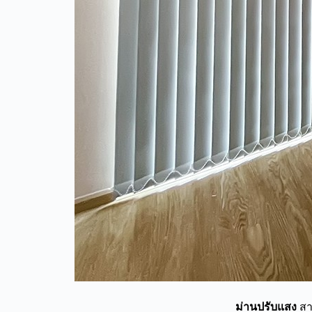
ม่านปรับแสง
สา