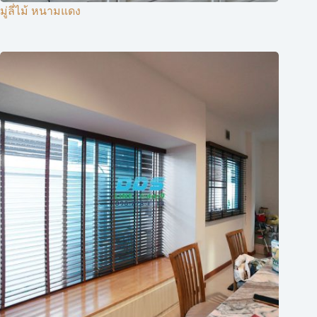
มู่ลี่ไม้ หนามแดง