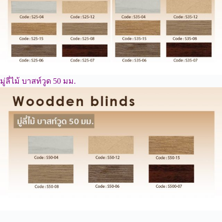
มู่ลี่ไม้ บาสท์วูด 50 มม.