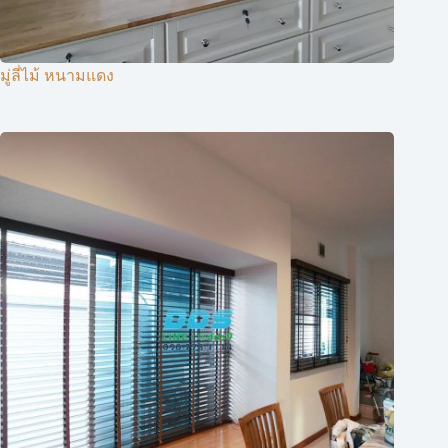
มู่ลี่ไม้ หนามแดง