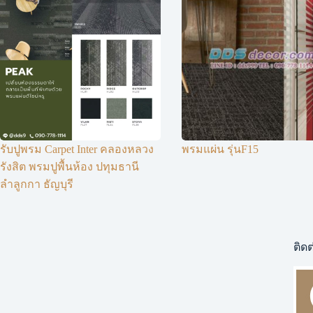
รับปูพรม Carpet Inter คลองหลวง
พรมแผ่น รุ่นF15
รังสิต พรมปูพื้นห้อง ปทุมธานี
ลำลูกกา ธัญบุรี
ติดต