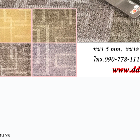
รงแรม