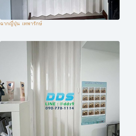
ฉากญี่ปุ่น ​ เทพารักษ์