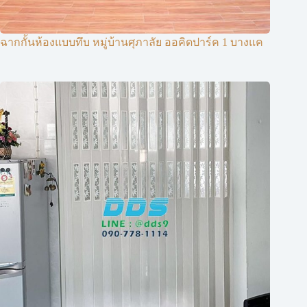
ฉากกั้นห้องแบบทึบ หมู่บ้านศุภาลัย ออคิดปาร์ค 1 บางแค