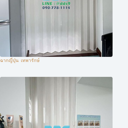
ฉากญี่ปุ่น ​ เทพารักษ์