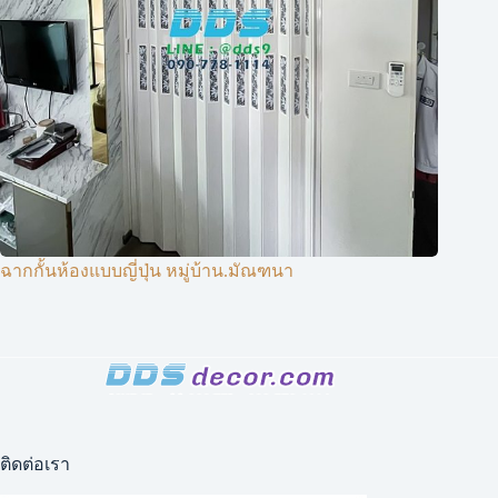
ฉากกั้นห้องแบบญี่ปุ่น หมู่บ้าน.มัณฑนา
ติดต่อเรา