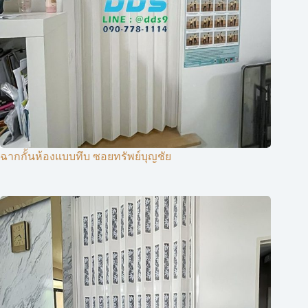
ฉากกั้นห้องแบบทึบ ซอยทรัพย์บุญชัย