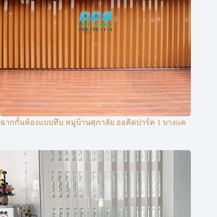
ฉากกั้นห้องแบบทึบ หมู่บ้านศุภาลัย ออคิดปาร์ค 1 บางแค