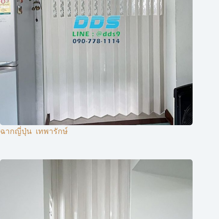
ฉากญี่ปุ่น ​ เทพารักษ์