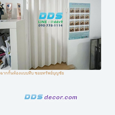
ฉากกั้นห้องแบบทึบ ซอยทรัพย์บุญชัย