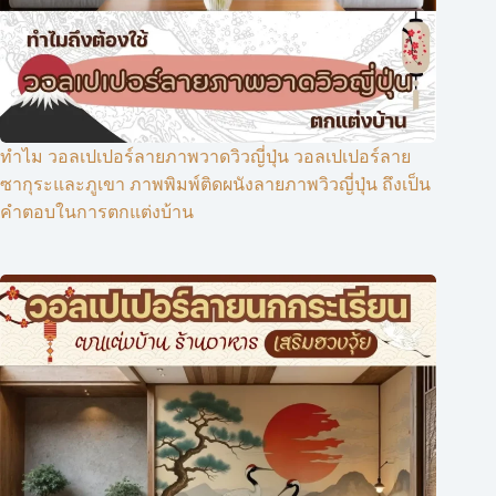
ทำไม วอลเปเปอร์ลายภาพวาดวิวญี่ปุ่น วอลเปเปอร์ลาย
ซากุระและภูเขา ภาพพิมพ์ติดผนังลายภาพวิวญี่ปุ่น ถึงเป็น
คำตอบในการตกแต่งบ้าน