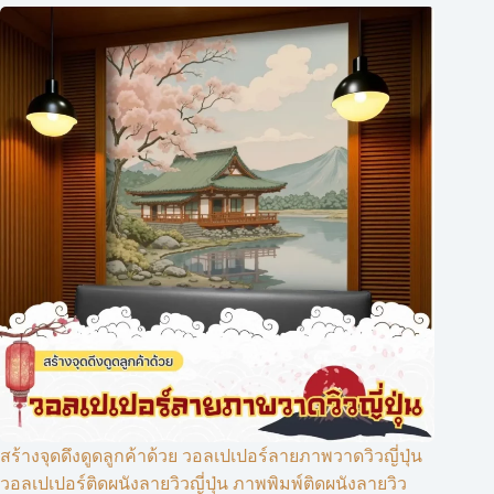
สร้างจุดดึงดูดลูกค้าด้วย วอลเปเปอร์ลายภาพวาดวิวญี่ปุ่น
วอลเปเปอร์ติดผนังลายวิวญี่ปุ่น ภาพพิมพ์ติดผนังลายวิว