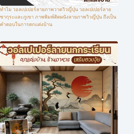
ทำไม วอลเปเปอร์ลายภาพวาดวิวญี่ปุ่น วอลเปเปอร์ลาย
ซากุระและภูเขา ภาพพิมพ์ติดผนังลายภาพวิวญี่ปุ่น ถึงเป็น
คำตอบในการตกแต่งบ้าน