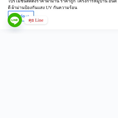
โปรโมชั่นติดตั้งราคาผ้าม่าน ราคาถูก โครงการหมู่บ้าน อินดี
ดี ผ้าม่านป้องกันแสง UV กันความร้อน
อ่านต่อ
ราคา
คุย Line
ผ้า
ม่าน
ทาวน์
โฮม
indy
ติดต
บางนา
กม.7
ศรีนครินทร์-
บางนา