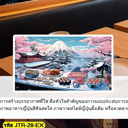
การสร้างบรรยากาศที่ใช่ คือหัวใจสำคัญของการมอบประสบการณ์อัน
ภาพอาหารญี่ปุ่นสีสันสดใส ภาพวาดสไตล์ญี่ปุ่นดั้งเดิม หรือลวดลา