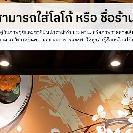
คู่กับภาพซูชิและซาชิมิหน้าตาน่ารับประทาน, หรือภาพวาดลายเส้น
วยงาม แต่ยังกระตุ้นความอยากอาหารและพาให้ลูกค้ารู้สึกเหมือนได้