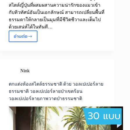
สไตล์ญี่ปุ่นที่ผสมผสานความน่ารักของแมวเข้า
กับทิวทัศน์อันเป็นเอกลักษณ์ สามารถเปลี่ยนพื้นที่
ธรรมดาให้กลายเป็นมุมที่มีชีวิตชีวาและเต็มไป
ด้วยเสน่ห์ได้ในทันที…
อ่านต่อ
4
สไตล์
วอลเปเปอร์
ลาย
ภาพ
วาด
Nink
แมว
ญี่ปุ่น
ตกแต่งห้องสไตล์ธรรมชาติ ด้วย วอลเปเปอร์ลาย
วอลเปเปอร์
ธรรมชาติ วอลเปเปอร์ลายป่าเขตร้อน
ตกแต่ง
วอลเปเปอร์ลายภาพวาดป่าธรรมชาติ
ร้าน
อาหาร
ญี่ปุ่น
ลาย
แมว