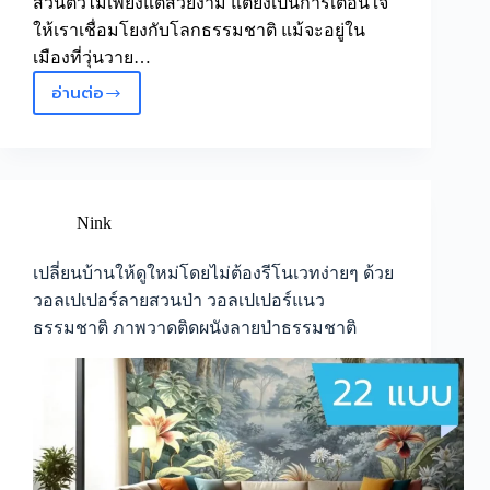
ส่วนตัวไม่เพียงแต่สวยงาม แต่ยังเป็นการเตือนใจ
ให้เราเชื่อมโยงกับโลกธรรมชาติ แม้จะอยู่ใน
เมืองที่วุ่นวาย…
อ่านต่อ
ตกแต่ง
ห้อง
สไตล์
ธรรมชาติ
ด้วย
วอลเปเปอร์
Nink
ลาย
ธรรมชาติ
เปลี่ยนบ้านให้ดูใหม่โดยไม่ต้องรีโนเวทง่ายๆ ด้วย
วอลเปเปอร์
วอลเปเปอร์ลายสวนป่า วอลเปเปอร์แนว
ลาย
ธรรมชาติ ภาพวาดติดผนังลายป่าธรรมชาติ
ป่า
เขต
ร้อน
วอลเปเปอร์
ลาย
ภาพ
วาด