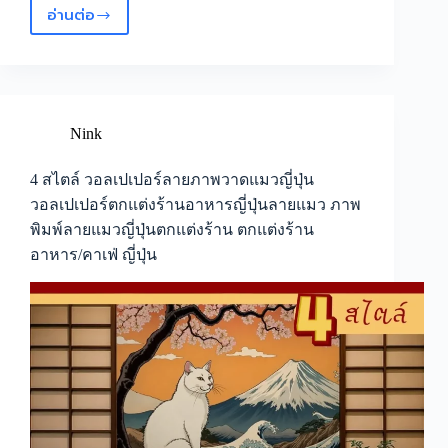
อ่านต่อ
สร้าง
จุด
ดึงดูด
ลูกค้า
ด้วย
วอลเปเปอร์
Nink
ลาย
ภาพ
4 สไตล์ วอลเปเปอร์ลายภาพวาดแมวญี่ปุ่น
วาด
วอลเปเปอร์ตกแต่งร้านอาหารญี่ปุ่นลายแมว ภาพ
วิว
พิมพ์ลายแมวญี่ปุ่นตกแต่งร้าน ตกแต่งร้าน
ญี่ปุ่น
อาหาร/คาเฟ่ ญี่ปุ่น
วอลเปเปอร์
ติด
ผนัง
ลาย
วิว
ญี่ปุ่น
ภาพ
พิมพ์
ติด