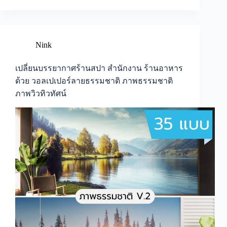
บ้าน
ให้
ดู
ใหม่
โดย
Nink
ไม่
ต้อง
เปลี่ยนบรรยากาศร้านสปา สำนักงาน ร้านอาหาร
รี
ด้วย วอลเปเปอร์ลายธรรมชาติ ภาพธรรมชาติ
โน
ภาพวิวทิวทัศน์
เวท
ง่ายๆ
ด้วย
วอลเปเปอร์
ลาย
สวน
ป่า
วอลเปเปอร์
แนว
ธรรมชาติ
ภาพ
วาด