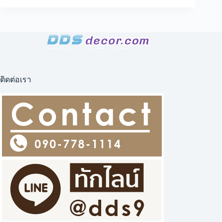
ด้วย
ภาพ
ศิลปะ
ตกแต่ง
ผนัง
วอลเปเปอร์
ลาย
ติดต่อเรา
ภูเขา
ภาพ
วาด
ลาย
ภูเขา ภาพ
ต้นไม้
สี
ทอง