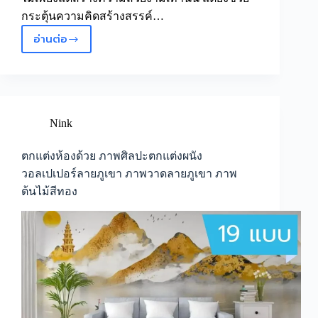
กระตุ้นความคิดสร้างสรรค์…
อ่านต่อ
เปลี่ยน
บรรยากาศ
ร้าน
สปา
สำนักงาน
ร้าน
Nink
อาหาร
ด้วย
ตกแต่งห้องด้วย ภาพศิลปะตกแต่งผนัง
วอลเปเปอร์
วอลเปเปอร์ลายภูเขา ภาพวาดลายภูเขา ภาพ
ลาย
ต้นไม้สีทอง
ธรรมชาติ
ภาพ
ธรรมชาติ
ภาพ
วิว
ทิวทัศน์