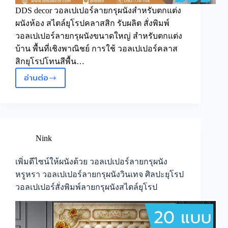
DDS decor วอลเปเปอร์ลายกรุผนังสำหรับตกแต่ง
ผนังห้อง สไตล์ยุโรปคลาสสิก รับผลิต สั่งพิมพ์
วอลเปเปอร์ลายกรุผนังขนาดใหญ่ สำหรับตกแต่ง
บ้าน พื้นที่เชิงพาณิชย์ การใช้ วอลเปเปอร์คลาส
สิกยุโรปโทนสีพื้น…
อ่านต่อ
ดีไซน์
เรียบ
ง่าย
แต่
ผนัง
ห้อง
Nink
ด้วย
วอลเปเปอร์
เพิ่มดีไซน์ให้ผนังด้วย วอลเปเปอร์ลายกรุผนัง
คลาส
หรูหรา วอลเปเปอร์ลายกรุผนังวินเทจ ศิลปะยุโรป
สิก
วอลเปเปอร์สั่งพิมพ์ลายกรุผนังสไตล์ยุโรป
ยุโรป
โทน
สี