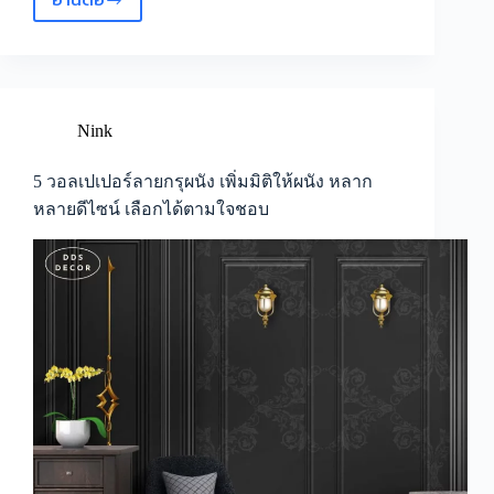
อ่านต่อ
ไอ
เดีย
แต่ง
ห้อง
มิ
นิ
Nink
มอล
ไม่
5 วอลเปเปอร์ลายกรุผนัง เพิ่มมิติให้ผนัง หลาก
น่า
หลายดีไซน์ เลือกได้ตามใจชอบ
เบื่อ
จาก
5
วอลเปเปอร์
โทน
สี
ขาว
สุด
คลาส
สิก