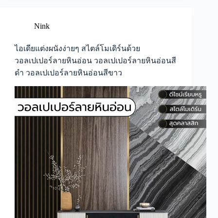
กรุ
ผนัง
เพิ่ม
Nink
มิติ
ให้
ไอเดียแต่งผนังง่ายๆ สไตล์โมเดิร์นด้วย
ผนัง
วอลเปเปอร์ลายหินอ่อน วอลเปเปอร์ลายหินอ่อนสี
หลาก
ดำ วอลเปเปอร์ลายหินอ่อนสีขาว
หลาย
ดีไซน์
เลือก
ได้
ตามใจ
ชอบ