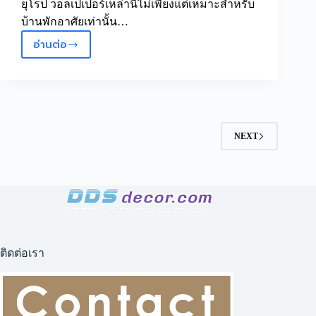
ยุโรป วอลเปเปอร์เหล่านี้ไม่เพียงแต่เหมาะสำหรับ
บ้านพักอาศัยเท่านั้น…
อ่านต่อ
เพิ่ม
ดีไซน์
ให้
ผนัง
ด้วย
วอลเปเปอร์
NEXT
ลาย
กรุ
ผนัง
หรูหรา
วอลเปเปอร์
ลาย
กรุ
ผนัง
ติดต่อเรา
วิน
เทจ
ศิลปะ
ยุโรป