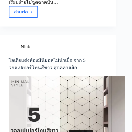
เรียบง่ายไม่ฉูดฉาดนั้น…
อ่านต่อ
เท
รนด์
แต่ง
ห้อง
ไม่
ตก
Nink
ยุค
ด้วย
ไอเดียแต่งห้องมินิมอลไม่น่าเบื่อ จาก 5
6
วอลเปเปอร์โทนสีขาว สุดคลาสสิก
วอลเปเปอร์
โทน
สีดำ
เรียบ
ง่าย
แต่
มี
สไตล์
ครบ
จบ