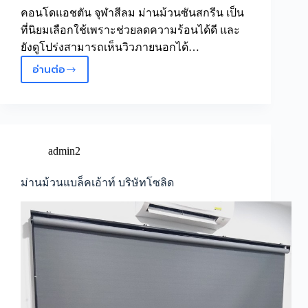
คอนโดแอชตัน จุฬาสีลม ม่านม้วนซันสกรีน เป็น
ที่นิยมเลือกใช้เพราะช่วยลดความร้อนได้ดี และ
ยังดูโปร่งสามารถเห็นวิวภายนอกได้…
อ่านต่อ
ม่าน
ม้วน
ซัน
สกรีน
คอน
โด
admin2
แอช
ตัน
ม่านม้วนแบล็คเอ้าท์ บริษัทโซลิด
จุฬา
สีลม