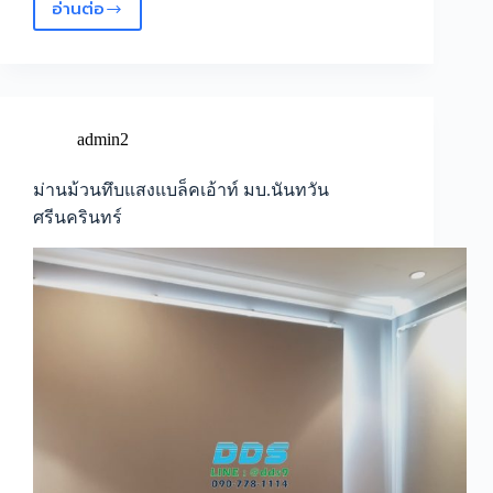
อ่านต่อ
ม่าน
ม้วน
ซัน
สกรีน
เขต
บางนา
admin2
ม่านม้วนทึบแสงแบล็คเอ้าท์ มบ.นันทวัน
ศรีนครินทร์