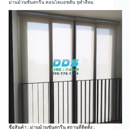
าท์
ม่านม้วนซันสกรีน คอนโดแอชตัน จุฬาสีลม
มบ.นันท
วัน
ศรีนครินทร์
ชื่อสินค้า : ม่านม้วนซันสกรีน สถานที่ติดตั้ง :