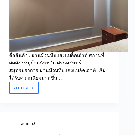
ชื่อสินค้า : ม่านม้วนทึบแสงแบล็คเอ้าท์ สถานที่
ติดตั้ง : หมู่บ้านนันทวัน ศรีนครินทร์
สมุทรปราการ ม่านม้วนทึบแสงแบล็คเอาท์ เริ่ม
ได้รับความนิยมมากขึ้น…
อ่านต่อ
ม่าน
ม้วน
ทึบ
แสง
แบ
ล็ค
admin2
เอ้