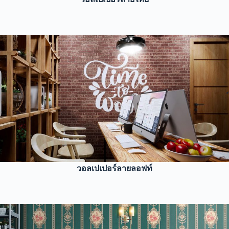
วอลเปเปอร์ลายลอฟท์