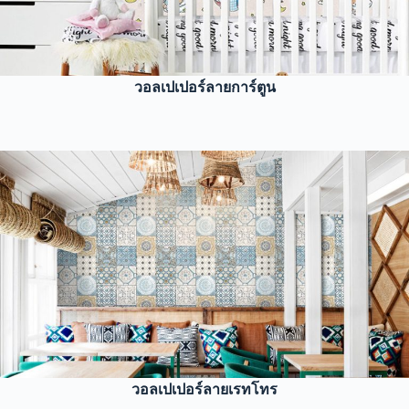
วอลเปเปอร์ลายการ์ตูน
วอลเปเปอร์ลายเรทโทร