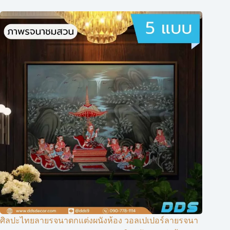
ศิลปะไทยลายรจนาตกแต่งผนังห้อง วอลเปเปอร์ลายรจนา