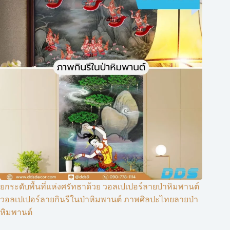
ยกระดับพื้นที่แห่งศรัทธาด้วย วอลเปเปอร์ลายป่าหิมพานต์
วอลเปเปอร์ลายกินรีในป่าหิมพานต์ ภาพศิลปะไทยลายป่า
หิมพานต์