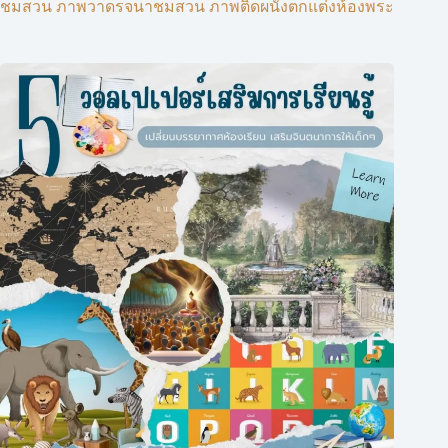
ชมสวน ภาพวาดรจนาชมสวน ภาพติดผนังตกแต่งห้องพระ