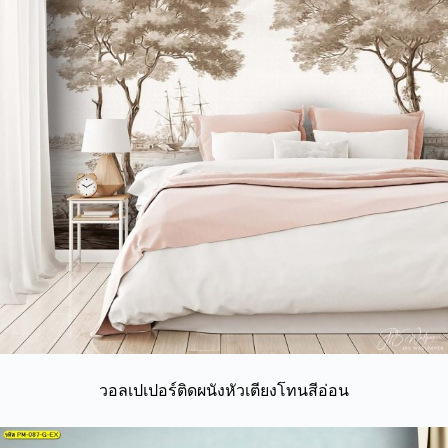
วอลเปเปอร์ติดผนังหัวเตียงโทนสีอ่อน