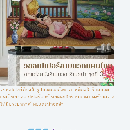
วอลเปเปอร์ติดผนังรูปนวดแผนไทย ภาพติดผนังร้านนวด
แผนไทย วอลเปเปอร์ลายไทยติดผนังร้านนวด แต่งร้านนวด
ให้มีบรรยากาศไทยและน่าจดจำ