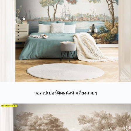
วอลเปเปอร์ติดผนังหัวเตียงสวยๆ