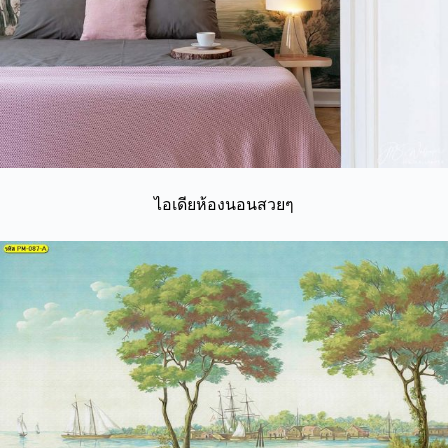
ไอเดียห้องนอนสวยๆ