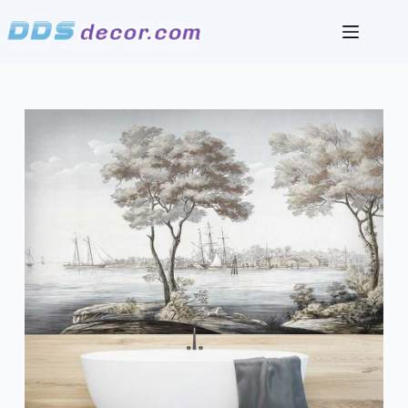
Skip
to
content