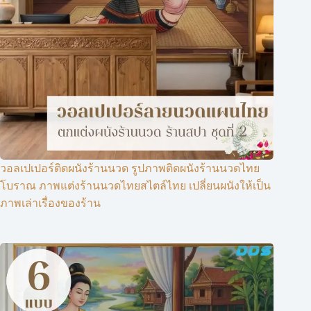
วอลเปเปอร์ติดผนังร้านนวด รูปภาพติดผนังร้านนวดไทย
โบราณ ภาพแต่งร้านนวดไทยสไตล์ไทย เปลี่ยนผนังให้เป็น
ภาพเล่าเรื่องของร้าน